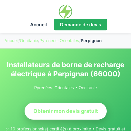
Accueil
Demande de devis
Accueil
/
Occitanie
/
Pyrénées-Orientales
/
Perpignan
Installateurs de borne de recharge
électrique à Perpignan (66000)
Pyrénées-Orientales • Occitanie
Obtenir mon devis gratuit
✅ 10 professionnel(s) certifié(s) à proximité • Devis gratuit et