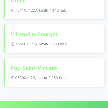
Orelle
📮 73140
📏 22,0 km
👥 7 342 hab.
Villarodin-Bourget
📮 73500
📏 22,8 km
👥 3 293 hab.
Puy-Saint-Vincent
📮 05290
📏 23,1 km
👥 2 263 hab.