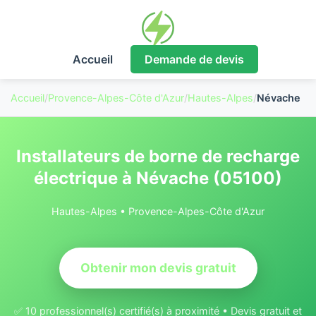
Accueil
Demande de devis
Accueil
/
Provence-Alpes-Côte d'Azur
/
Hautes-Alpes
/
Névache
Installateurs de borne de recharge
électrique à Névache (05100)
Hautes-Alpes • Provence-Alpes-Côte d'Azur
Obtenir mon devis gratuit
✅ 10 professionnel(s) certifié(s) à proximité • Devis gratuit et