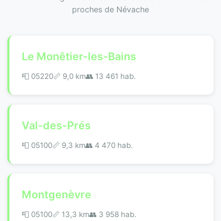
proches de Névache
Le Monêtier-les-Bains
📮 05220
📏 9,0 km
👥 13 461 hab.
Val-des-Prés
📮 05100
📏 9,3 km
👥 4 470 hab.
Montgenèvre
📮 05100
📏 13,3 km
👥 3 958 hab.