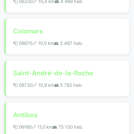
📮 06230
📏 10,4 km
👥 4 989 hab.
Colomars
📮 06670
📏 10,5 km
👥 3 487 hab.
Saint-André-de-la-Roche
📮 06730
📏 10,9 km
👥 5 782 hab.
Antibes
📮 06160
📏 11,0 km
👥 75 130 hab.