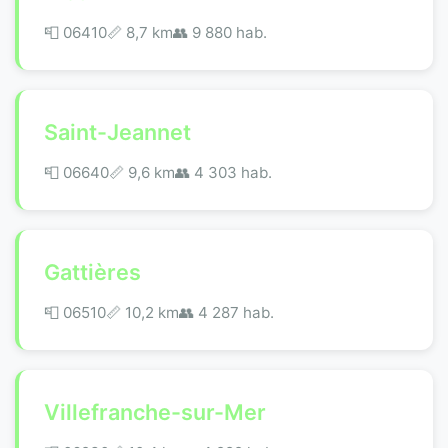
📮 06410
📏 8,7 km
👥 9 880 hab.
Saint-Jeannet
📮 06640
📏 9,6 km
👥 4 303 hab.
Gattières
📮 06510
📏 10,2 km
👥 4 287 hab.
Villefranche-sur-Mer