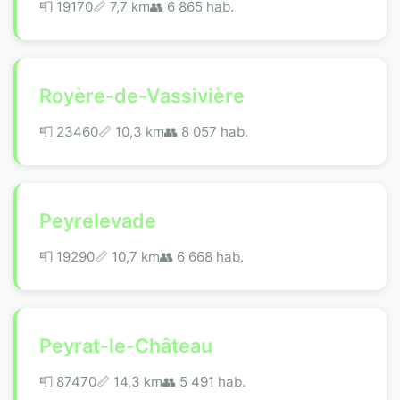
📮 19170
📏 7,7 km
👥 6 865 hab.
Royère-de-Vassivière
📮 23460
📏 10,3 km
👥 8 057 hab.
Peyrelevade
📮 19290
📏 10,7 km
👥 6 668 hab.
Peyrat-le-Château
📮 87470
📏 14,3 km
👥 5 491 hab.