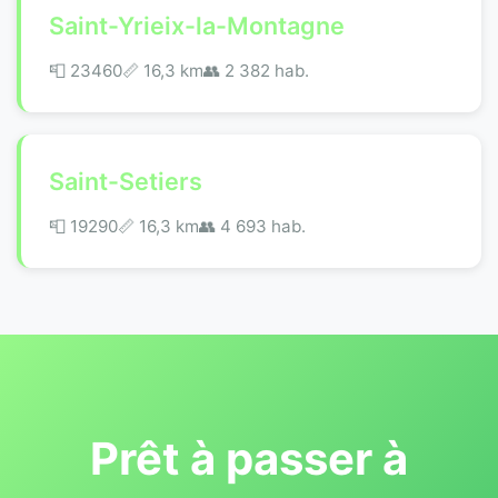
Saint-Yrieix-la-Montagne
📮 23460
📏 16,3 km
👥 2 382 hab.
Saint-Setiers
📮 19290
📏 16,3 km
👥 4 693 hab.
Prêt à passer à