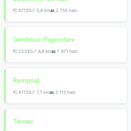
📮 87120
📏 5,6 km
👥 2 755 hab.
Gentioux-Pigerolles
📮 23340
📏 6,8 km
👥 7 971 hab.
Rempnat
📮 87120
📏 7,7 km
👥 2 113 hab.
Tarnac