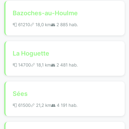
Bazoches-au-Houlme
📮 61210
📏 18,0 km
👥 2 885 hab.
La Hoguette
📮 14700
📏 18,1 km
👥 2 481 hab.
Sées
📮 61500
📏 21,2 km
👥 4 191 hab.