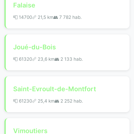
Falaise
📮 14700
📏 21,5 km
👥 7 782 hab.
Joué-du-Bois
📮 61320
📏 23,6 km
👥 2 133 hab.
Saint-Evroult-de-Montfort
📮 61230
📏 25,4 km
👥 2 252 hab.
Vimoutiers