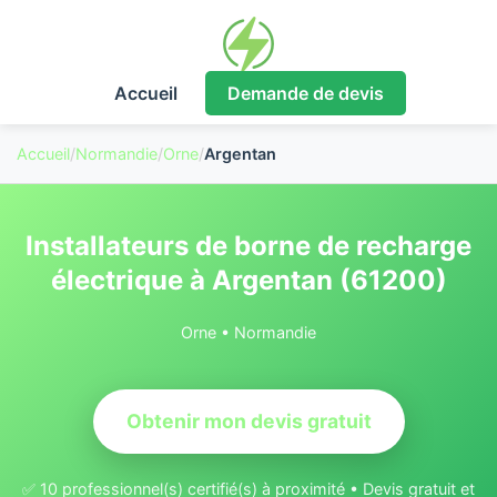
Accueil
Demande de devis
Accueil
/
Normandie
/
Orne
/
Argentan
Installateurs de borne de recharge
électrique à Argentan (61200)
Orne • Normandie
Obtenir mon devis gratuit
✅ 10 professionnel(s) certifié(s) à proximité • Devis gratuit et