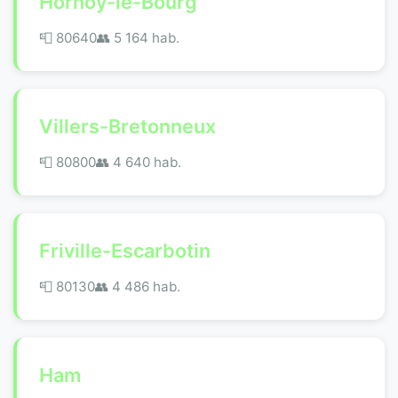
Hornoy-le-Bourg
📮 80640
👥 5 164 hab.
Villers-Bretonneux
📮 80800
👥 4 640 hab.
Friville-Escarbotin
📮 80130
👥 4 486 hab.
Ham