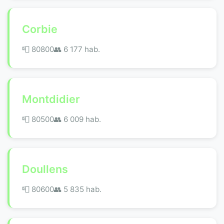
Corbie
📮 80800
👥 6 177 hab.
Montdidier
📮 80500
👥 6 009 hab.
Doullens
📮 80600
👥 5 835 hab.