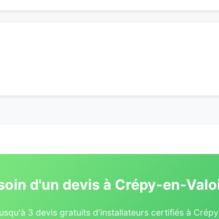
soin d'un devis à Crépy-en-Valoi
squ'à 3 devis gratuits d'installateurs certifiés à Crép