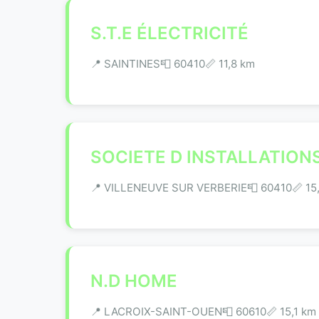
S.T.E ÉLECTRICITÉ
📍 SAINTINES
📮 60410
📏 11,8 km
SOCIETE D INSTALLATION
📍 VILLENEUVE SUR VERBERIE
📮 60410
📏 15
N.D HOME
📍 LACROIX-SAINT-OUEN
📮 60610
📏 15,1 km