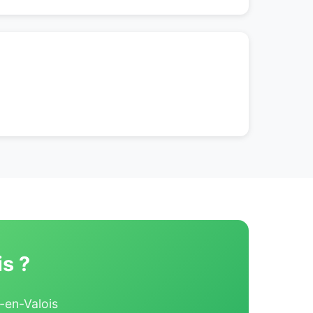
s ?
y-en-Valois