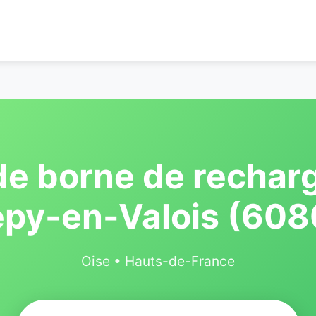
 de borne de recharg
épy-en-Valois (608
Oise • Hauts-de-France