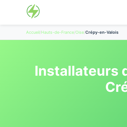
Accueil
/
Hauts-de-France
/
Oise
/
Crépy-en-Valois
Installateurs
Cr