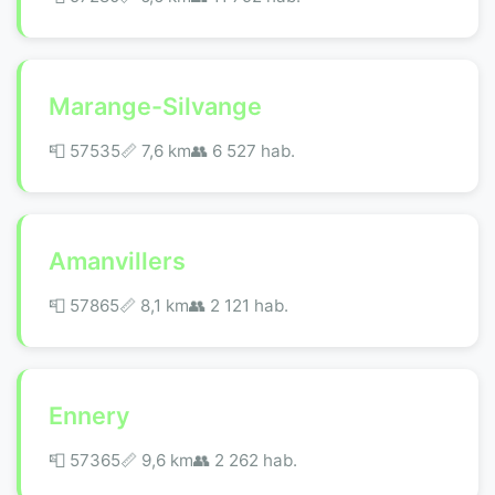
Marange-Silvange
📮 57535
📏 7,6 km
👥 6 527 hab.
Amanvillers
📮 57865
📏 8,1 km
👥 2 121 hab.
Ennery
📮 57365
📏 9,6 km
👥 2 262 hab.