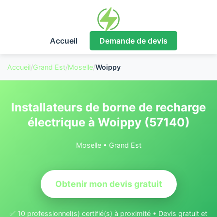
Accueil
Demande de devis
Accueil
/
Grand Est
/
Moselle
/
Woippy
Installateurs de borne de recharge
électrique à Woippy (57140)
Moselle • Grand Est
Obtenir mon devis gratuit
✅ 10 professionnel(s) certifié(s) à proximité • Devis gratuit et