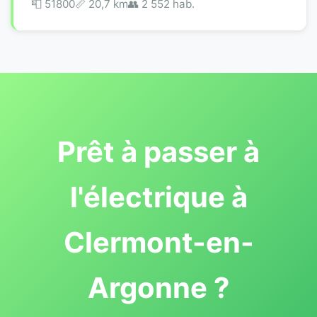
📮 51800
📏 20,7 km
👥 2 552 hab.
Prêt à passer à
l'électrique à
Clermont-en-
Argonne ?