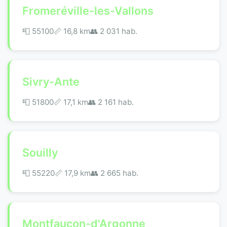
Fromeréville-les-Vallons
📮 55100
📏 16,8 km
👥 2 031 hab.
Sivry-Ante
📮 51800
📏 17,1 km
👥 2 161 hab.
Souilly
📮 55220
📏 17,9 km
👥 2 665 hab.
Montfaucon-d'Argonne