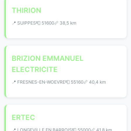
THIRION
📍 SUIPPES
📮 51600
📏 38,5 km
BRIZION EMMANUEL
ELECTRICITE
📍 FRESNES-EN-WOEVRE
📮 55160
📏 40,4 km
ERTEC
📍 LONGEVILLE EN BARROIS
📮 55000
📏 41,8 km