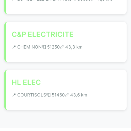
C&P ELECTRICITE
📍 CHEMINON
📮 51250
📏 43,3 km
HL ELEC
📍 COURTISOLS
📮 51460
📏 43,6 km