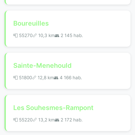
Boureuilles
📮 55270
📏 10,3 km
👥 2 145 hab.
Sainte-Menehould
📮 51800
📏 12,8 km
👥 4 166 hab.
Les Souhesmes-Rampont
📮 55220
📏 13,2 km
👥 2 172 hab.