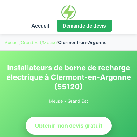
Accueil
Demande de devis
Accueil
/
Grand Est
/
Meuse
/
Clermont-en-Argonne
Installateurs de borne de recharge
électrique à Clermont-en-Argonne
(55120)
Meuse • Grand Est
Obtenir mon devis gratuit