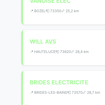
VANOISE ELEC
📍 BOZEL
📮 73350
📏 25,2 km
WILL AVS
📍 HAUTELUCE
📮 73620
📏 28,4 km
BRIDES ELECTRICITE
📍 BRIDES-LES-BAINS
📮 73570
📏 28,7 km