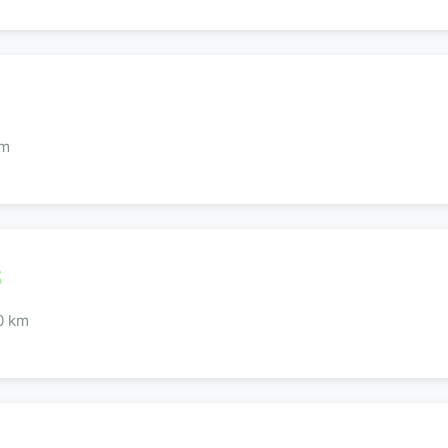
km
S
,0 km