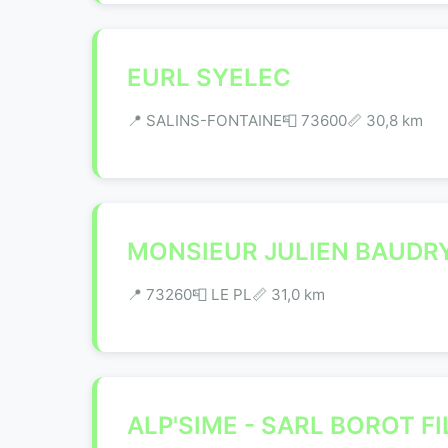
EURL SYELEC
📍 SALINS-FONTAINE
📮 73600
📏 30,8 km
MONSIEUR JULIEN BAUDR
📍 73260
📮 LE PL
📏 31,0 km
ALP'SIME - SARL BOROT FI