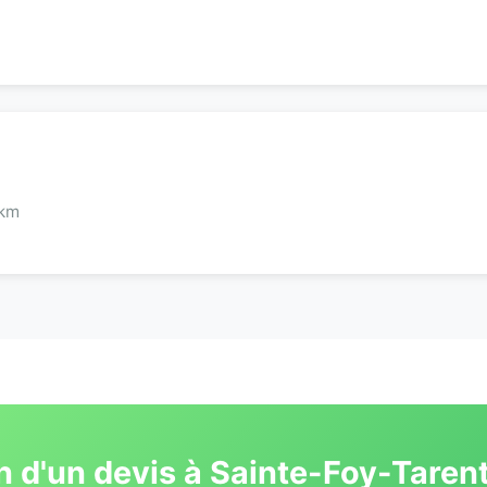
 km
n d'un devis à Sainte-Foy-Tarent