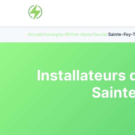
Accueil
/
Auvergne-Rhône-Alpes
/
Savoie
/
Sainte-Foy-
Installateurs
Saint