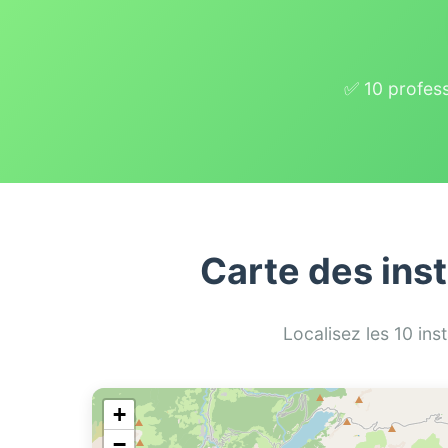
✅ 10 profess
Carte des ins
Localisez les 10 in
+
−