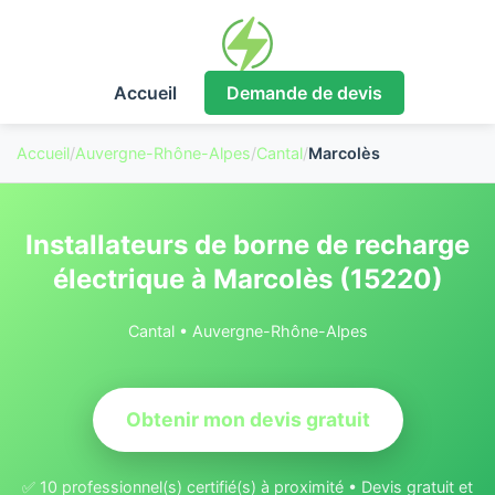
Accueil
Demande de devis
Accueil
/
Auvergne-Rhône-Alpes
/
Cantal
/
Marcolès
Installateurs de borne de recharge
électrique à Marcolès (15220)
Cantal • Auvergne-Rhône-Alpes
Obtenir mon devis gratuit
✅ 10 professionnel(s) certifié(s) à proximité • Devis gratuit et