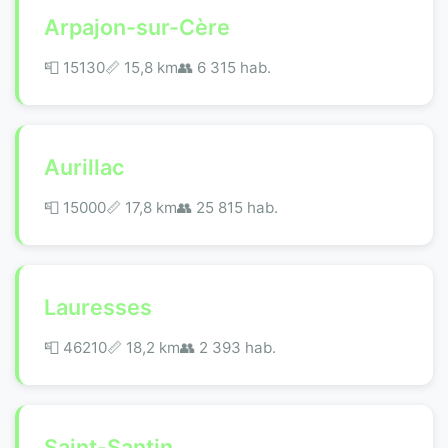
Arpajon-sur-Cère
📮 15130
📏 15,8 km
👥 6 315 hab.
Aurillac
📮 15000
📏 17,8 km
👥 25 815 hab.
Lauresses
📮 46210
📏 18,2 km
👥 2 393 hab.
Saint-Santin