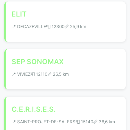
ELIT
📍 DECAZEVILLE
📮 12300
📏 25,9 km
SEP SONOMAX
📍 VIVIEZ
📮 12110
📏 26,5 km
C.E.R.I.S.E.S.
📍 SAINT-PROJET-DE-SALERS
📮 15140
📏 36,6 km