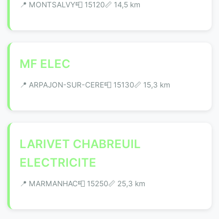
📍 MONTSALVY
📮 15120
📏 14,5 km
MF ELEC
📍 ARPAJON-SUR-CERE
📮 15130
📏 15,3 km
LARIVET CHABREUIL
ELECTRICITE
📍 MARMANHAC
📮 15250
📏 25,3 km